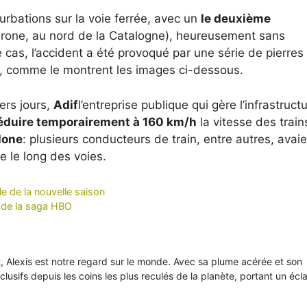
urbations sur la voie ferrée, avec un
le deuxième
rone, au nord de la Catalogne), heureusement sans
cas, l’accident a été provoqué par une série de pierres
rain, comme le montrent les images ci-dessous.
rs jours,
Adif
l’entreprise publique qui gère l’infrastruct
éduire temporairement à 160 km/h
la vitesse des train
lone
: plusieurs conducteurs de train, entre autres, avai
e le long des voies.
rle de la nouvelle saison
g de la saga HBO
it, Alexis est notre regard sur le monde. Avec sa plume acérée et son
xclusifs depuis les coins les plus reculés de la planète, portant un écl