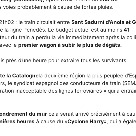
s voies probablement à cause de fortes pluies.
21h02 : le train circulait entre
Sant Sadurní d’Anoia et G
 de la ligne Penedès. Le budget actuel est au moins
41
eur du train a perdu la vie immédiatement après la colli
avec le
premier wagon à subir le plus de dégâts.
s près d’une heure pour extraire tous les survivants.
ute la Catalogne
la deuxième région la plus peuplée d’E
urs, le syndicat espagnol des conducteurs de train (SEM
ration inacceptable des lignes ferroviaires » qui a entraî
fondrement du mur
cela serait arrivé précisément à ca
rnières heures
à cause du «
Cyclone Harry
», qui a éga