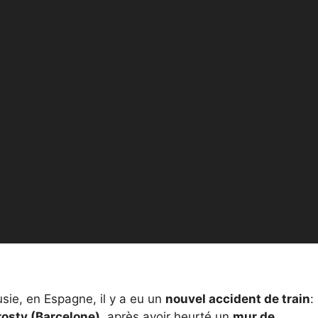
sie, en Espagne, il y a eu un
nouvel accident de train
:
rosty (Barcelone),
après avoir heurté un
mur de