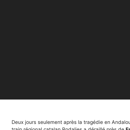
Deux jours seulement après la tragédie en Andalou
train régional catalan Rodalies a déraillé près de
F