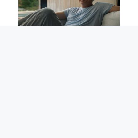
José Mourinho, le documentaire Netflix
arrive : bande-annonce, date de sortie
et à quoi s’attendre
7 août 2026
La maman dauphin porte son petit mort
sur son dos pendant 6 jours : que sont
les comportements épimélétiques
7 août 2026