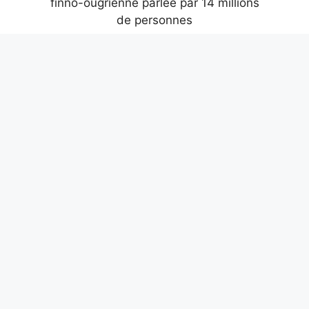
La langue la plus difficile de l’Union
européenne est le hongrois : langue
finno-ougrienne parlée par 14 millions
de personnes
6 août 2026
Les 3 chansons de Guccini à connaître,