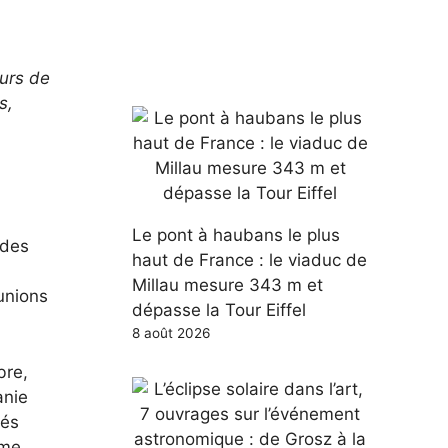
ours de
s,
Le pont à haubans le plus
 des
haut de France : le viaduc de
Millau mesure 343 m et
unions
dépasse la Tour Eiffel
8 août 2026
bre,
anie
més
mme