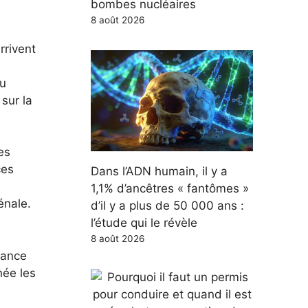
bombes nucléaires
8 août 2026
rrivent
du
sur la
es
ces
Dans l’ADN humain, il y a
1,1% d’ancêtres « fantômes »
énale.
d’il y a plus de 50 000 ans :
l’étude qui le révèle
8 août 2026
rance
née les