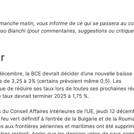
imanche matin, vous informe de ce qui se passera au c
so Bianchi (pour commentaires, suggestions ou critique
r
décembre, la BCE devrait décider d’une nouvelle baisse
ts de 3,25 à 3% (certains prévoient même 0,5). Les
nue de réduire ses taux lors de toutes ses prochaines ré
e taux devrait terminer 2025 à 1,75 %.
 du Conseil Affaires intérieures de l’UE, jeudi 12 décem
eu vert définitif à l’entrée de la Bulgarie et de la Roum
les aux frontières aériennes et maritimes ont été suppri
estres restent. Après que les derniers vetos de pays co