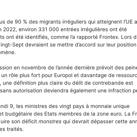
lus de 90 % des migrants irréguliers qui atteignent l’UE a
n 2022, environ 331 000 entrées irrégulières ont été
ts ont été identifiés, comme l’a rapporté Frontex. Lors 
ingt-Sept devraient se mettre d’accord sur leur position 
nomène.
ssion en novembre de l’année dernière prévoit des pein
s, un rôle plus fort pour Europol et davantage de ressour
, une définition plus claire du délit de contrebande est
E sans autorisation deviendra également une infraction p
undi 9, les ministres des vingt pays à monnaie unique
 et budgétaire des Etats membres de la zone euro. La F
duire son déficit
monstres
qui devrait dépasser cette an
s traités.