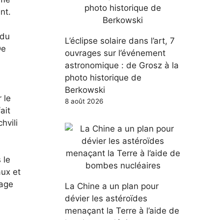
nt.
 du
L’éclipse solaire dans l’art, 7
De
ouvrages sur l’événement
astronomique : de Grosz à la
photo historique de
Berkowski
 le
8 août 2026
ait
hvili
 le
ux et
rage
La Chine a un plan pour
dévier les astéroïdes
menaçant la Terre à l’aide de