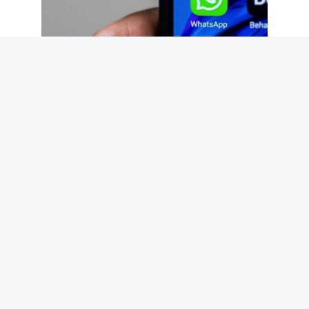
WhatsApp met à jour les groupes avec 3
nouvelles fonctionnalités : comment
utiliser les balises @tutti, les sondages
anonymes et les discussions parallèles
9 août 2026
Des mosaïques et des dauphins
découverts dans une caserne de
pompiers de la Rome antique datant du