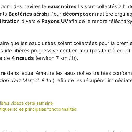
à bord des navires le
eaux noires
Ils sont collectés à l’int
ents
Bactéries aérobi
Pour
décomposer
matière organiq
filtration
divers e
Rayons UV
afin de le rendre téléchar
aire que les eaux usées soient collectées pour la premiè
a suite libérés progressivement en mer (pas tout à coup)
le de
4 nœuds
(environ 7 km / h).
ure
dans lequel émettre les eaux noires traitées confo
ion d’art Marpol. 9.1.1.
), afin de les récupérer immédia
mières vidéos cette semaine
tiques et les principales fonctionnalités