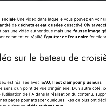
r
sociale
Une vidéo dans laquelle vous pouvez en voir 
antité de
déchets et eaux usées
désactivé
Civitavecc
st pas une vidéo authentique mais une ‘
fausse image
gé
ligner comment en réalité
Égoutter de l’eau noire
fonction
déo sur le bateau de croisi
déo est réalisée avec le
AU
,
Il est clair pour plusieurs
e sens d’un point de vue d’ingénierie. D’un autre côté, c
 l’utilisation de l’IA dans la réalisation du contenu, supp
nes pages pour attraper quelques likes de plus ont déc
ic que c’est un
vidéo authentique
.