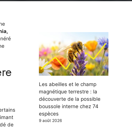
une
hia,
néré
ne
ère
Les abeilles et le champ
magnétique terrestre : la
découverte de la possible
boussole interne chez 74
ertains
espèces
rimant
9 août 2026
idé de