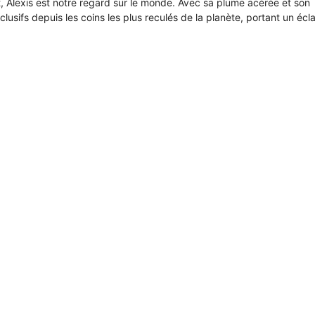
it, Alexis est notre regard sur le monde. Avec sa plume acérée et son
xclusifs depuis les coins les plus reculés de la planète, portant un écl