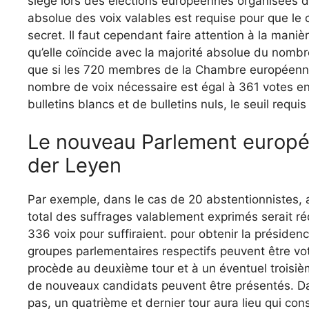
siège lors des élections européennes organisées d
absolue des voix valables est requise pour que le c
secret. Il faut cependant faire attention à la manièr
qu’elle coïncide avec la majorité absolue du nombr
que si les 720 membres de la Chambre européenne 
nombre de voix nécessaire est égal à 361 votes en
bulletins blancs et de bulletins nuls, le seuil requis
Le nouveau Parlement européen
der Leyen
Par exemple, dans le cas de 20 abstentionnistes, au
total des suffrages valablement exprimés serait réd
336 voix pour suffiraient. pour obtenir la présiden
groupes parlementaires respectifs peuvent être voté
procède au deuxième tour et à un éventuel troisièm
de nouveaux candidats peuvent être présentés. Dan
pas, un quatrième et dernier tour aura lieu qui co