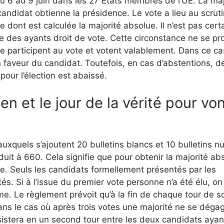
u 6 au 9 juin dans les 27 États membres de l’UE. La maj
andidat obtienne la présidence. Le vote a lieu au scruti
e dont est calculée la majorité absolue. Il n’est pas cert
e des ayants droit de vote. Cette circonstance ne se pr
participent au vote et votent valablement. Dans ce cas
 faveur du candidat. Toutefois, en cas d’abstentions, d
 pour l’élection est abaissé.
 et le jour de la vérité pour vo
xquels s’ajoutent 20 bulletins blancs et 10 bulletins nul
uit à 660. Cela signifie que pour obtenir la majorité ab
ce. Seuls les candidats formellement présentés par les
s. Si à l’issue du premier vote personne n’a été élu, on
e. Le règlement prévoit qu’à la fin de chaque tour de sc
s le cas où après trois votes une majorité ne se dégag
nsistera en un second tour entre les deux candidats ayan