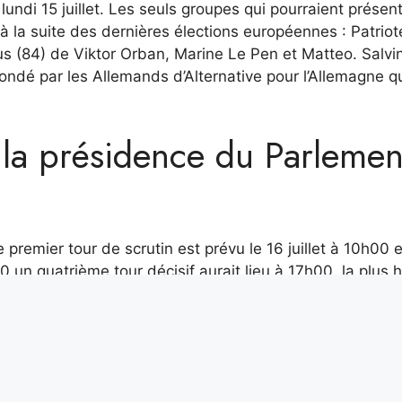
undi 15 juillet. Les seuls groupes qui pourraient présen
à la suite des dernières élections européennes : Patriot
lus (84) de Viktor Orban, Marine Le Pen et Matteo. Salvin
fondé par les Allemands d’Alternative pour l’Allemagne q
 la présidence du Parlemen
 premier tour de scrutin est prévu le 16 juillet à 10h00 e
 un quatrième tour décisif aurait lieu à 17h00. la plus 
 aura l’élection des 14 vice-présidents du Parlement
16 juillet ou avancée à 12h30 en cas d’élection par
 être terminées le 16 juillet au soir.
ût 2024