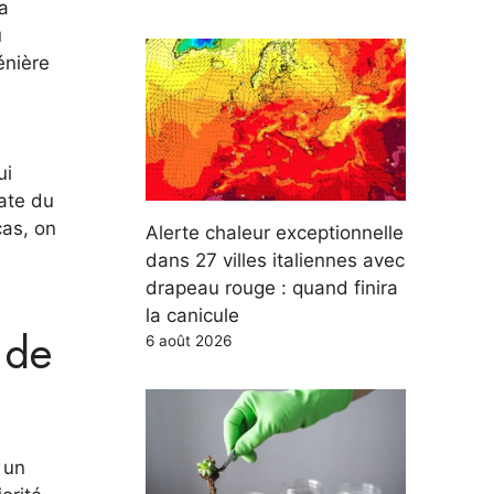
la
u
énière
ui
date du
cas, on
Alerte chaleur exceptionnelle
dans 27 villes italiennes avec
drapeau rouge : quand finira
la canicule
 de
6 août 2026
 un