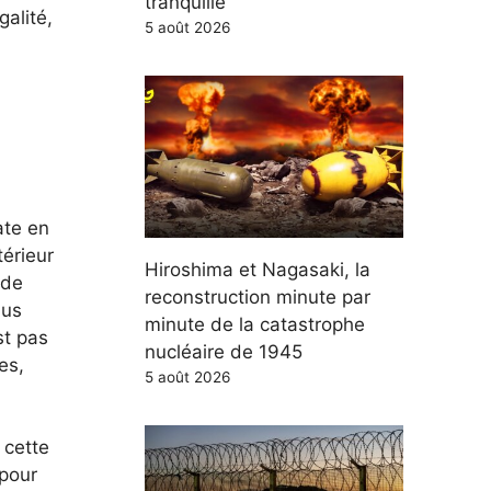
tranquille"
galité,
5 août 2026
ate en
térieur
Hiroshima et Nagasaki, la
 de
reconstruction minute par
lus
minute de la catastrophe
st pas
nucléaire de 1945
es,
5 août 2026
 cette
 pour