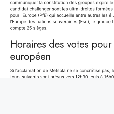
communiquer la constitution des groupes expire le l
candidat challenger sont les ultra-droites formées 
pour l’Europe (PfE) qui accueille entre autres les é
l’Europe des nations souveraines (Esn), le groupe 
compte 25 sièges.
Horaires des votes pour
européen
Si l’acclamation de Metsola ne se concrétise pas, le
tours suivants sont prévus vers 12h30, puis à 15h00
fonction du Parlement européen a été nommée, il y
européen, prévue en tout cas dans l’après-midi du 
acclamation. Toutes les opérations de vote devraient
Les séries TV et films Prime Video les plus attendus d’ao