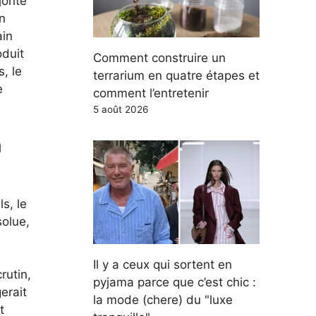
orité
n
ain
oduit
Comment construire un
, le
terrarium en quatre étapes et
e
comment l’entretenir
5 août 2026
n
s, le
solue,
Il y a ceux qui sortent en
rutin,
pyjama parce que c’est chic :
erait
la mode (chere) du "luxe
t