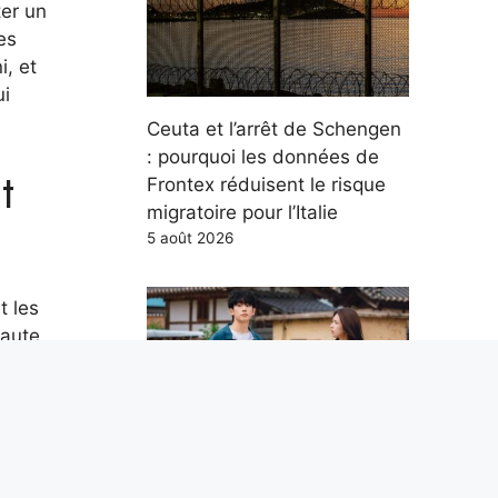
ter un
es
i, et
ui
Ceuta et l’arrêt de Schengen
: pourquoi les données de
t
Frontex réduisent le risque
migratoire pour l’Italie
5 août 2026
t les
haute
Our Sticky Love : intrigue,