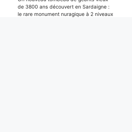
de 3800 ans découvert en Sardaigne :
le rare monument nuragique à 2 niveaux
8 août 2026
Comment supprimer les métadonnées
des photos, y compris la localisation
GPS, pour protéger votre vie privée
8 août 2026