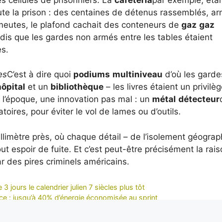
ute la prison : des centaines de détenus rassemblés, a
meutes, le plafond cachait des conteneurs de
gaz
gaz
dis que les gardes non armés entre les tables étaient
es.
es
C’est à dire quoi
podiums
multiniveau
d’où les garde
hôpital
et un
bibliothèque
– les livres étaient un privilèg
ur l’époque, une innovation pas mal : un
métal
détecteur
oires, pour éviter le vol de lames ou d’outils.
illimètre près, où chaque détail – de l’isolement géogra
tout espoir de fuite. Et c’est peut-être précisément la rai
r des pires criminels américains.
3 jours le calendrier julien 7 siècles plus tôt
nce : jusqu’à 40% d’énergie économisée au sprint