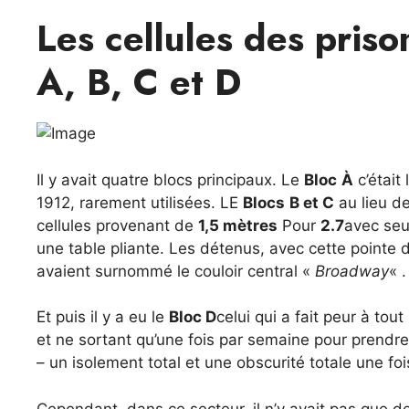
Les cellules des priso
A, B, C et D
Il y avait quatre blocs principaux. Le
Bloc
À
c’était 
1912, rarement utilisées. LE
Blocs
B et C
au lieu de
cellules provenant de
1,5 mètres
Pour
2.7
avec seu
une table pliante. Les détenus, avec cette pointe d
avaient surnommé le couloir central «
Broadway
« .
Et puis il y a eu le
Bloc D
celui qui a fait peur à tout
et ne sortant qu’une fois par semaine pour prendre
– un isolement total et une obscurité totale une foi
Cependant, dans ce secteur, il n’y avait pas que de