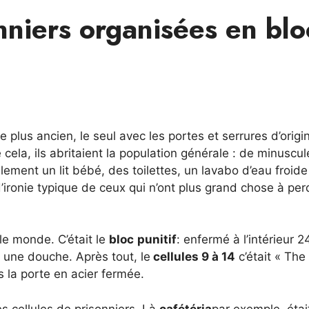
nniers organisées en blo
le plus ancien, le seul avec les portes et serrures d’orig
 cela, ils abritaient la population générale : de minuscul
lement un lit bébé, des toilettes, un lavabo d’eau froide
’ironie typique de ceux qui n’ont plus grand chose à per
 le monde. C’était le
bloc
punitif
: enfermé à l’intérieur 
 une douche. Après tout, le
cellules 9 à 14
c’était « The
s la porte en acier fermée.
s cellules de prisonniers. Là
cafétéria
par exemple, étai