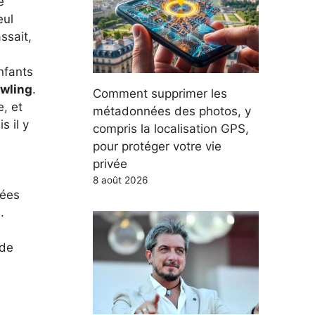
e
eul
ssait,
nfants
wling
.
Comment supprimer les
, et
métadonnées des photos, y
s il y
compris la localisation GPS,
pour protéger votre vie
privée
8 août 2026
nées
.
 de