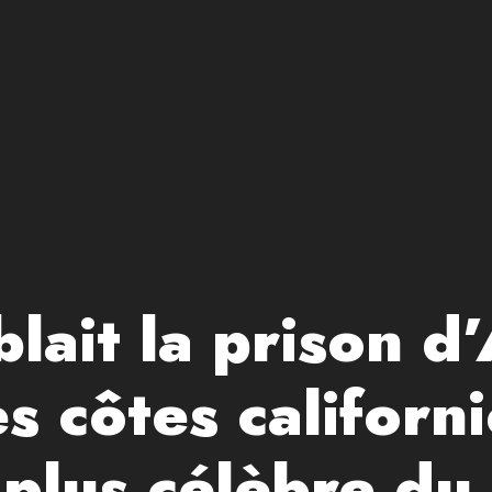
lait la prison d’
s côtes californi
a plus célèbre d