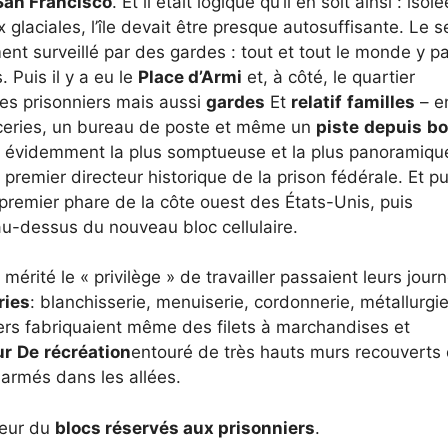
San Francisco
. Et il était logique qu’il en soit ainsi : isolé
 glaciales, l’île devait être presque autosuffisante. Le s
ent surveillé par des gardes : tout et tout le monde y pa
 Puis il y a eu le
Place d’Armi
et, à côté, le quartier
e des prisonniers mais aussi
gardes
Et
relatif
familles
– e
 épiceries, un bureau de poste et même un
piste
depuis
bo
it évidemment la plus somptueuse et la plus panoramique
e premier directeur historique de la prison fédérale. Et pui
premier phare de la côte ouest des États-Unis, puis
-dessus du nouveau bloc cellulaire.
mérité le « privilège » de travailler passaient leurs jour
ries
: blanchisserie, menuiserie, cordonnerie, métallurgie
ers fabriquaient même des filets à marchandises et
ur
De
récréation
entouré de très hauts murs recouverts
armés dans les allées.
ieur du
blocs réservés aux prisonniers
.