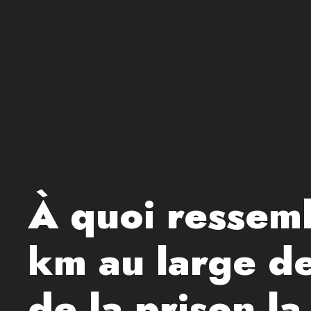
À quoi ressemb
km au large de
de la prison l