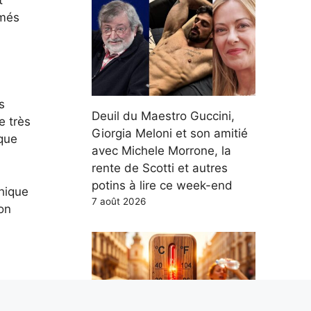
rmés
s
Deuil du Maestro Guccini,
e très
Giorgia Meloni et son amitié
que
avec Michele Morrone, la
rente de Scotti et autres
potins à lire ce week-end
phique
7 août 2026
son