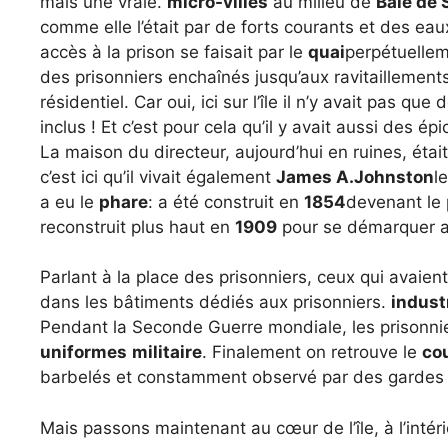
mais une vraie.
micro-villes
au milieu de
Baie de 
comme elle l’était par de forts courants et des eaux
accès à la prison se faisait par le
quai
perpétuellem
des prisonniers enchaînés jusqu’aux ravitaillements.
résidentiel. Car oui, ici sur l’île il n’y avait pas qu
inclus ! Et c’est pour cela qu’il y avait aussi des
La maison du directeur, aujourd’hui en ruines, éta
c’est ici qu’il vivait également
James A.Johnston
l
a eu le
phare
: a été construit en
1854
devenant le 
reconstruit plus haut en
1909
pour se démarquer au
Parlant à la place des prisonniers, ceux qui avaient 
dans les bâtiments dédiés aux prisonniers.
indust
Pendant la Seconde Guerre mondiale, les prisonni
uniformes
militaire
. Finalement on retrouve le
co
barbelés et constamment observé par des gardes 
Mais passons maintenant au cœur de l’île, à l’intér