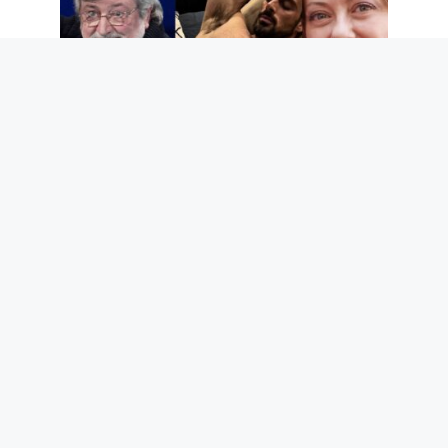
Deuil du Maestro Guccini, Giorgia Meloni
et son amitié avec Michele Morrone, la
rente de Scotti et autres potins à lire ce
week-end
7 août 2026