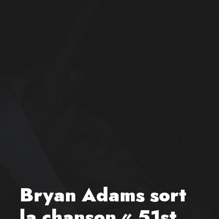
Bryan Adams sort
la chanson « 51st