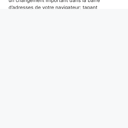
un changement important dans la barre
d’adresses de votre navigateur: tapant
Google.itvous n’accèderez