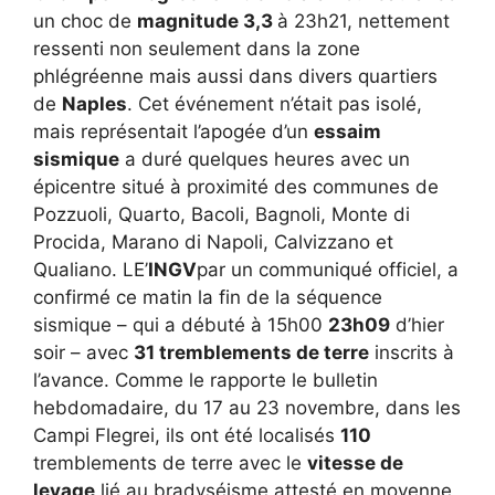
un choc de
magnitude 3,3
à 23h21, nettement
ressenti non seulement dans la zone
phlégréenne mais aussi dans divers quartiers
de
Naples
. Cet événement n’était pas isolé,
mais représentait l’apogée d’un
essaim
sismique
a duré quelques heures avec un
épicentre situé à proximité des communes de
Pozzuoli, Quarto, Bacoli, Bagnoli, Monte di
Procida, Marano di Napoli, Calvizzano et
Qualiano. LE’
INGV
par un communiqué officiel, a
confirmé ce matin la fin de la séquence
sismique – qui a débuté à 15h00
23h09
d’hier
soir – avec
31 tremblements de terre
inscrits à
l’avance. Comme le rapporte le bulletin
hebdomadaire, du 17 au 23 novembre, dans les
Campi Flegrei, ils ont été localisés
110
tremblements de terre avec le
vitesse de
levage
lié au bradyséisme attesté en moyenne