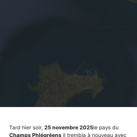
Tard hier soir,
25 novembre 2025
le pays du
Champs Phlégréens
il trembla à nouveau avec