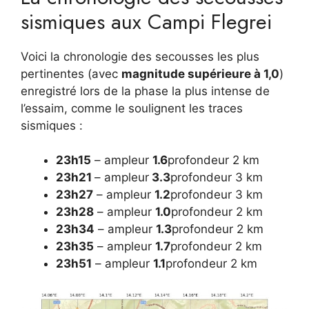
sismiques aux Campi Flegrei
Voici la chronologie des secousses les plus
pertinentes (avec
magnitude supérieure à 1,0
)
enregistré lors de la phase la plus intense de
l’essaim, comme le soulignent les traces
sismiques :
23h15
– ampleur
1.6
profondeur 2 km
23h21
– ampleur
3.3
profondeur 3 km
23h27
– ampleur
1.2
profondeur 3 km
23h28
– ampleur
1.0
profondeur 2 km
23h34
– ampleur
1.3
profondeur 2 km
23h35
– ampleur
1.7
profondeur 2 km
23h51
– ampleur
1.1
profondeur 2 km