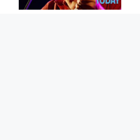
Adieu, Maestro Guccini. Et merci pour
les poèmes que tu nous as donnés
6 août 2026
La langue la plus difficile de l’Union
européenne est le hongrois : langue
finno-ougrienne parlée par 14 millions
de personnes
6 août 2026