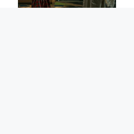
Parmi les films les plus regardés sur
Prime Video figurent "Chance"où Keanu
Reeves est un ange gardien distrait
6 août 2026
L’IA entre dans la vie des enfants, des
peluches intelligentes aux contes de
fées personnalisés : risques et
opportunités