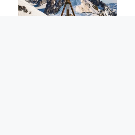
La première ascension du Mont Blanc
n’était pas une prouesse sportive :
l’expérience scientifique de 1786 à 4 810
m
7 août 2026
IT-Wallet sur l’application IO, les
documents numériques pour