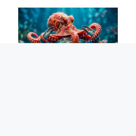
Les poulpes mangent des crabes bleus :
la recherche italienne se concentre sur
leur relâchement dans la mer pour les
combattre
5 août 2026