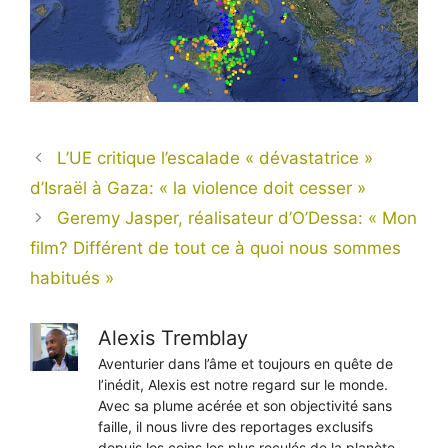
L’UE critique l’escalade « dévastatrice »
d’Israël à Gaza: « la violence doit cesser »
Geremy Jasper, réalisateur d’O’Dessa: « Mon
film? Différent de tout ce à quoi nous sommes
habitués »
Alexis Tremblay
Aventurier dans l’âme et toujours en quête de
l’inédit, Alexis est notre regard sur le monde.
Avec sa plume acérée et son objectivité sans
faille, il nous livre des reportages exclusifs
depuis les coins les plus reculés de la planète,