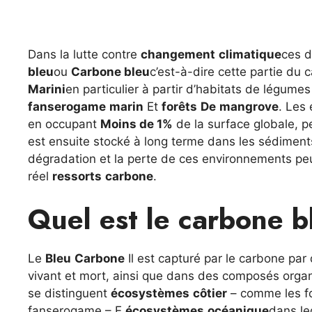
Dans la lutte contre
changement
climatique
ces d
bleu
ou
Carbone bleu
c’est-à-dire cette partie du
Marini
en particulier à partir d’habitats de légumes
fanserogame
marin
Et
forêts
De
mangrove
. Les
en occupant
Moins de 1%
de la surface globale, pe
est ensuite stocké à long terme dans les sédiment
dégradation et la perte de ces environnements peuv
réel
ressorts
carbone
.
Quel est le carbone b
Le
Bleu
Carbone
Il est capturé par le carbone pa
vivant et mort, ainsi que dans des composés organi
se distinguent
écosystèmes
côtier
– comme les fo
fanserogame – E
écosystèmes
océanique
dans le