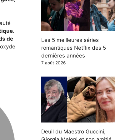
nauté
tique
.
rds de
Les 5 meilleures séries
oxyde
romantiques Netflix des 5
dernières années
7 août 2026
Deuil du Maestro Guccini,
Giorgia Meloni et son amitié