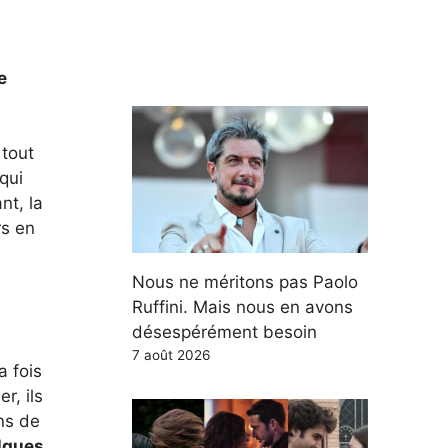
e
 tout
qui
nt, la
rs en
Nous ne méritons pas Paolo
Ruffini. Mais nous en avons
désespérément besoin
7 août 2026
a fois
r, ils
ns de
lgues
,