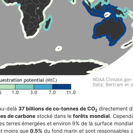
 au-delà
37 billions de co-tonnes de CO
directement d
2
nes de carbone
stocké dans le
forêts
mondial
. Cependa
des terres émergées et environ 9% de la surface mondia
ent moins que
0,5%
du fond marin et sont responsables 