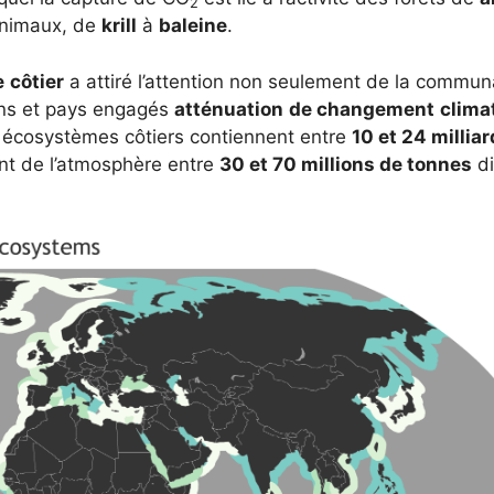
2
animaux, de
krill
à
baleine
.
e
côtier
a attiré l’attention non seulement de la commu
ons et pays engagés
atténuation
de changement
clima
es écosystèmes côtiers contiennent entre
10 et 24 millia
ent de l’atmosphère entre
30 et 70 millions de tonnes
di