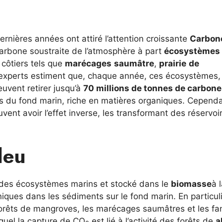
ernières années ont attiré l’attention croissante
Carbon
 carbone soustraite de l’atmosphère à part
écosystèmes
 côtiers tels que
marécages
saumâtre
,
prairie
de
 experts estiment que, chaque année, ces écosystèmes,
uvent retirer jusqu’à
70 millions de tonnes de carbone
s du fond marin, riche en matières organiques. Cependa
ent avoir l’effet inverse, les transformant des réservoi
leu
r des écosystèmes marins et stocké dans le
biomasse
à l
ques dans les sédiments sur le fond marin. En particulie
rêts de mangroves, les marécages saumâtres et les fa
quel la capture de CO
est lié à l’activité des forêts de
a