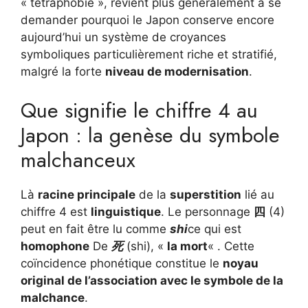
« tétraphobie », revient plus généralement à se
demander pourquoi le Japon conserve encore
aujourd’hui un système de croyances
symboliques particulièrement riche et stratifié,
malgré la forte
niveau de modernisation
.
Que signifie le chiffre 4 au
Japon : la genèse du symbole
malchanceux
Là
racine principale
de la
superstition
lié au
chiffre 4 est
linguistique
. Le personnage
四
(4)
peut en fait être lu comme
shi
ce qui est
homophone
De
死
(shi), «
la mort
« . Cette
coïncidence phonétique constitue le
noyau
original de l’association avec le symbole de la
malchance
.