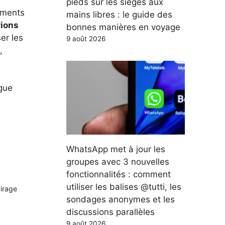
pieds sur les sièges aux
iments
mains libres : le guide des
rions
bonnes manières en voyage
er les
9 août 2026
,
ngue
WhatsApp met à jour les
groupes avec 3 nouvelles
fonctionnalités : comment
utiliser les balises @tutti, les
airage
sondages anonymes et les
discussions parallèles
9 août 2026