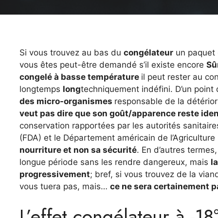
Si vous trouvez au bas du
congélateur
un paquet d
vous êtes peut-être demandé s’il existe encore
Sû
congelé à basse température
il peut rester au c
longtemps
long
techniquement indéfini. D’un point
des micro-organismes
responsable de la détério
veut pas dire que son goût/apparence reste ide
conservation rapportées par les autorités sanitai
(FDA) et le Département américain de l’Agricultur
nourriture et non sa sécurité
. En d’autres termes
longue période sans les rendre dangereux, mais
l
progressivement
; bref, si vous trouvez de la vi
vous tuera pas, mais…
ce ne sera certainement pa
L’effet congélateur à -18