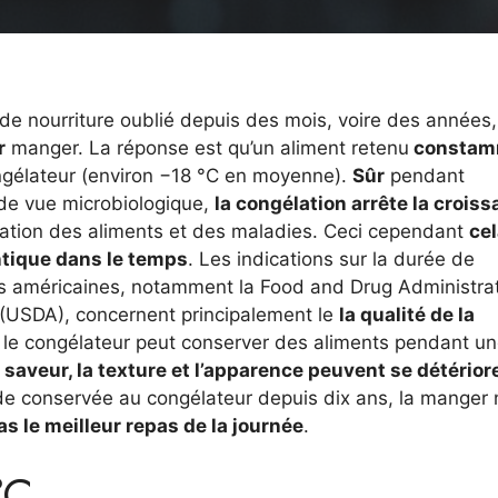
e nourriture oublié depuis des mois, voire des années
r
manger. La réponse est qu’un aliment retenu
constam
ongélateur (environ −18 °C en moyenne).
Sûr
pendant
 de vue microbiologique,
la congélation arrête la crois
ration des aliments et des maladies. Ceci cependant
cel
ntique dans le temps
. Les indications sur la durée de
res américaines, notamment la Food and Drug Administra
e (USDA), concernent principalement le
la qualité de la
, le congélateur peut conserver des aliments pendant u
a saveur, la texture et l’apparence peuvent se détérior
ande conservée au congélateur depuis dix ans, la manger 
s le meilleur repas de la journée
.
°C