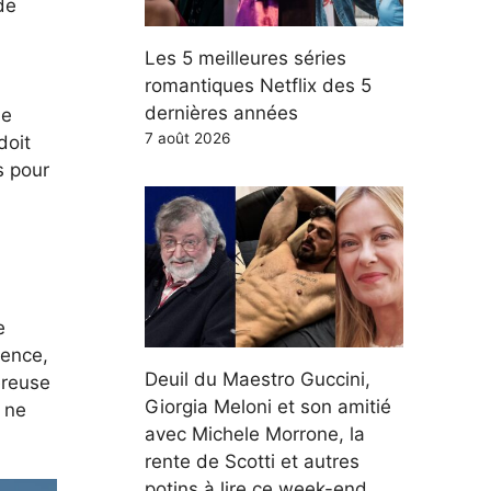
de
Les 5 meilleures séries
romantiques Netflix des 5
dernières années
de
7 août 2026
doit
s pour
e
gence,
Deuil du Maestro Guccini,
ereuse
Giorgia Meloni et son amitié
 ne
avec Michele Morrone, la
rente de Scotti et autres
potins à lire ce week-end