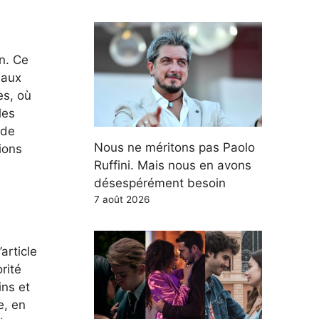
n. Ce
 aux
es, où
les
 de
Nous ne méritons pas Paolo
tions
Ruffini. Mais nous en avons
désespérément besoin
7 août 2026
article
rité
ins et
e, en