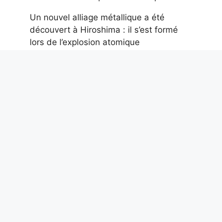
Un nouvel alliage métallique a été
découvert à Hiroshima : il s’est formé
lors de l’explosion atomique
7 août 2026
Suicides en Italie : 4 sur 5 sont des
hommes et les prisons sont l’un des
endroits les plus dangereux, selon les