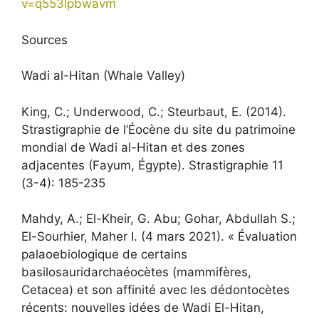
v=q553lpbwavm
Sources
Wadi al-Hitan (Whale Valley)
King, C.; Underwood, C.; Steurbaut, E. (2014).
Strastigraphie de l’Éocène du site du patrimoine
mondial de Wadi al-Hitan et des zones
adjacentes (Fayum, Égypte). Strastigraphie 11
(3-4): 185-235
Mahdy, A.; El-Kheir, G. Abu; Gohar, Abdullah S.;
El-Sourhier, Maher I. (4 mars 2021). « Évaluation
palaoebiologique de certains
basilosauridarchaéocètes (mammifères,
Cetacea) et son affinité avec les dédontocètes
récents: nouvelles idées de Wadi El-Hitan,