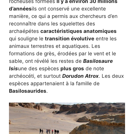
rocheuses formées
Il y a environ 30 millions
d’années
ils ont conservé une excellente
manière, ce qui a permis aux chercheurs d’en
reconnaître dans les squelettes des
archaépétes
caractéristiques anatomiques
qui souligne le
transition évolutive
entre les
animaux terrestres et aquatiques. Les
formations de grès, érodées par le vent et le
sable, ont révélé les restes de
Basilosaure
Isis
une des espèces
plus gros
de note
archéocéti, et surtout
Dorudon Atrox
. Les deux
espèces appartenaient à la famille de
Basilosaurides
.