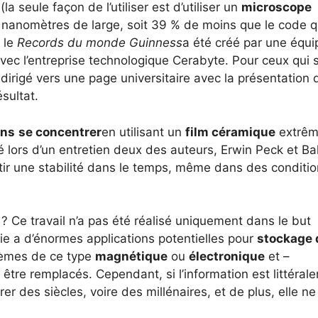
(la seule façon de l’utiliser est d’utiliser un
microscope
 nanomètres de large, soit 39 % de moins que le code q
 le
Records du monde Guinness
a été créé par une équi
avec l’entreprise technologique Cerabyte. Pour ceux qui 
dirigé vers une page universitaire avec la présentation 
sultat.
ons
se concentrer
en utilisant un
film céramique
extrê
 lors d’un entretien deux des auteurs, Erwin Peck et Bal
ntir une stabilité dans le temps, même dans des conditi
 ? Ce travail n’a pas été réalisé uniquement dans le but
gie a d’énormes applications potentielles pour
stockage 
stèmes de ce type
magnétique
ou
électronique
et –
 être remplacés. Cependant, si l’information est littéral
r des siècles, voire des millénaires, et de plus, elle ne