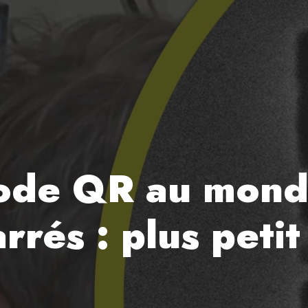
 code QR au mon
rrés : plus peti