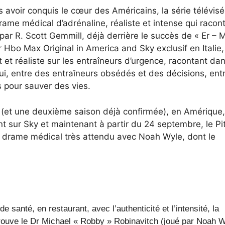
rès avoir conquis le cœur des Américains, la série télévis
rame médical d’adrénaline, réaliste et intense qui racont
par R. Scott Gemmill, déjà derrière le succès de « Er – 
 Hbo Max Original in America and Sky exclusif en Italie, 
 et réaliste sur les entraîneurs d’urgence, racontant da
i, entre des entraîneurs obsédés et des décisions, entr
s pour sauver des vies.
es (et une deuxième saison déjà confirmée), en Amérique,
sur Sky et maintenant à partir du 24 septembre, le Pit
u drame médical très attendu avec Noah Wyle, dont le
 santé, en restaurant, avec l’authenticité et l’intensité, la
 trouve le Dr Michael « Robby » Robinavitch (joué par Noah W