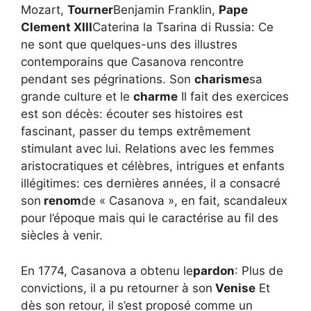
Mozart,
Tourner
Benjamin Franklin,
Pape
Clement XIII
Caterina la Tsarina di Russia: Ce
ne sont que quelques-uns des illustres
contemporains que Casanova rencontre
pendant ses pégrinations. Son
charisme
sa
grande culture et le
charme
Il fait des exercices
est son décès: écouter ses histoires est
fascinant, passer du temps extrêmement
stimulant avec lui. Relations avec les femmes
aristocratiques et célèbres, intrigues et enfants
illégitimes: ces dernières années, il a consacré
son
renom
de « Casanova », en fait, scandaleux
pour l’époque mais qui le caractérise au fil des
siècles à venir.
En 1774, Casanova a obtenu le
pardon
: Plus de
convictions, il a pu retourner à son
Venise
Et
dès son retour, il s’est proposé comme un