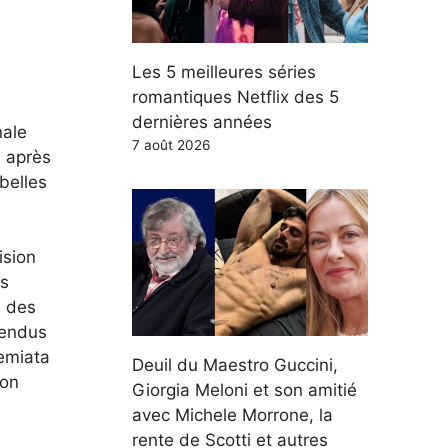
Les 5 meilleures séries
romantiques Netflix des 5
dernières années
nale
7 août 2026
s après
belles
ision
es
, des
tendus
remiata
Deuil du Maestro Guccini,
ion
Giorgia Meloni et son amitié
avec Michele Morrone, la
rente de Scotti et autres