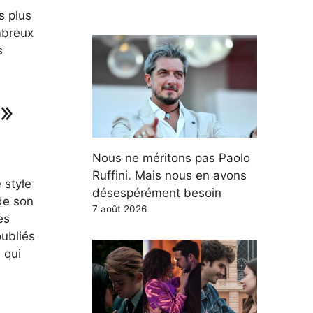
s plus
mbreux
s
.
 »
Nous ne méritons pas Paolo
Ruffini. Mais nous en avons
 style
désespérément besoin
de son
7 août 2026
es
oubliés
 qui