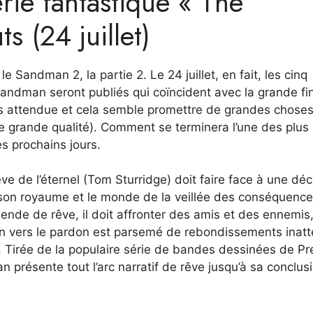
érie fantastique « The
s (24 juillet)
e Sandman 2, la partie 2. Le 24 juillet, en fait, les cinq
andman seront publiés qui coïncident avec la grande fi
ès attendue et cela semble promettre de grandes chose
 grande qualité). Comment se terminera l’une des plus 
s prochains jours.
ve de l’éternel (Tom Sturridge) doit faire face à une déc
, son royaume et le monde de la veillée des conséquenc
ende de rêve, il doit affronter des amis et des ennemis
in vers le pardon est parsemé de rebondissements inat
r. Tirée de la populaire série de bandes dessinées de P
résente tout l’arc narratif de rêve jusqu’à sa conclus