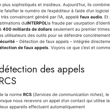
n plus sophistiqués et insidieux. Aujourd’hui, ils combine
 falsifier le numéro de l’expéditeur à l’aide d’un logicie
 très convaincant généré par l’IA, appelé
faux audio
. Et
estimations du
INTERPOL
la fraude par usurpation d’ident
 à
400 milliards de dollars
seulement au premier trimes
s utilisateurs des outils pour se défendre concrètement
écurité
– Détection de faux appels – intégrée directem
étection de faux appels
. Voyons ce que c’est et comm
détection des appels
 RCS
 de la norme
RCS
(
Services de communication riches
), le
sque nous recevons un appel d’un contact qui utilise la
 deux appareils effectuent automatiquement