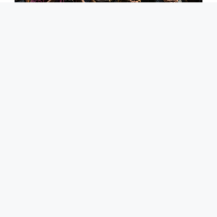
Notre agence de publicité préférée continue de
faire face aux défis d’un secteur en évolution
constante, mais grâce aux conseils de Greta et
de Fabio, les professionnels de l’arbre de nous
pourront relever de nouveaux défis
passionnants. Le Jackal Show avec Small Fish 2
qui peut être amusant aux larmes sans jamais
céder à la vulgarité.
La revue de Pesci Small 2