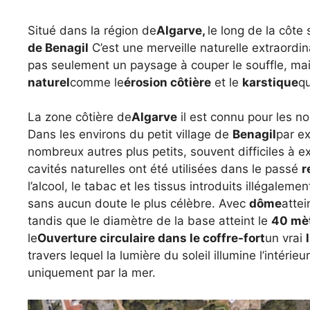
Situé dans la région de
Algarve,
le long de la côte
de Benagil
C’est une merveille naturelle extraordin
pas seulement un paysage à couper le souffle, ma
naturel
comme le
érosion côtière
et le
karstique
qu
La zone côtière de
Algarve
il est connu pour les 
Dans les environs du petit village de
Benagil
par e
nombreux autres plus petits, souvent difficiles à 
cavités naturelles ont été utilisées dans le passé
r
l’alcool, le tabac et les tissus introduits illégalem
sans aucun doute le plus célèbre. Avec
dôme
attei
tandis que le diamètre de la base atteint le
40 mè
le
Ouverture circulaire dans le coffre-fort
un vrai
travers lequel la lumière du soleil illumine l’intérieu
uniquement par la mer.