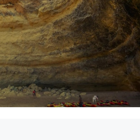
ction continue des ondes marines qui oui
Ils se brisent
co
e
érodant plus rapidement les couches de roche
tendre
tialement généré
petites cavités
qui se sont progressive