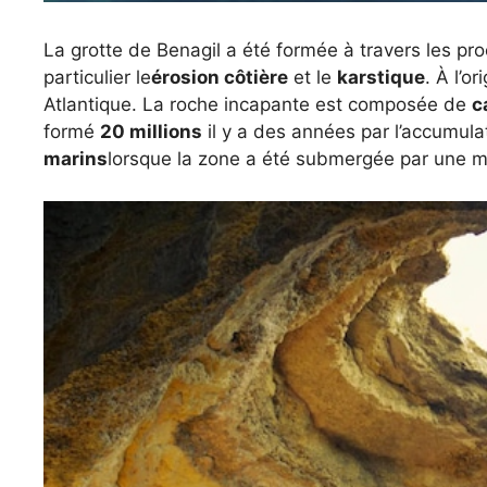
La grotte de Benagil a été formée à travers les p
particulier le
érosion côtière
et le
karstique
. À l’or
Atlantique. La roche incapante est composée de
c
formé
20 millions
il y a des années par l’accumula
marins
lorsque la zone a été submergée par une m