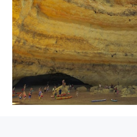
Au fil du temps, après exposition à la surface, l’a
la falaise, cela a provoqué un
érosion différentiell
rapport à ceux plus
résistant
. Ce processus a ini