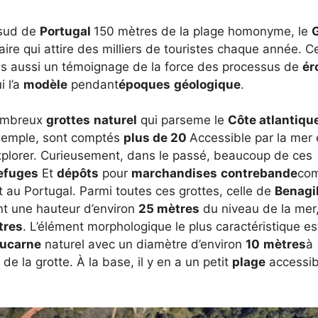
 sud de
Portugal
150 mètres de la plage homonyme, le
G
aire qui attire des milliers de touristes chaque année. Ce
is aussi un témoignage de la force des processus de
ér
i l’a
modèle
pendant
époques
géologique
.
nombreux
grottes
naturel
qui parseme le
Côte atlantiqu
xemple, sont comptés
plus de 20
Accessible par la mer 
explorer. Curieusement, dans le passé, beaucoup de ces
efuges
Et
dépôts
pour
marchandises
contrebande
co
ent au Portugal. Parmi toutes ces grottes, celle de
Benagi
nt une hauteur d’environ
25 mètres
du niveau de la mer
tres
. L’élément morphologique le plus caractéristique es
lucarne
naturel avec un diamètre d’environ
10
mètres
à
r de la grotte. À la base, il y en a un petit
plage
accessib