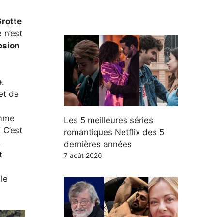
rotte
 n’est
osion
e
.
et de
mme
Les 5 meilleures séries
l
C’est
romantiques Netflix des 5
,
dernières années
t
7 août 2026
le