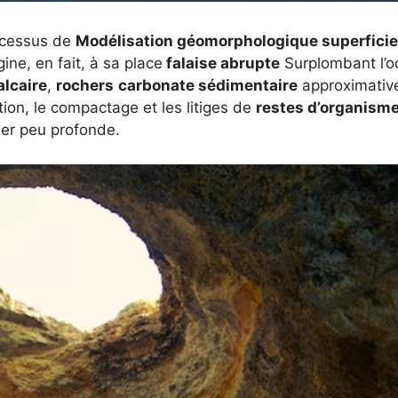
rocessus de
Modélisation géomorphologique superficie
igine, en fait, à sa place
falaise abrupte
Surplombant l’o
alcaire
,
rochers
carbonate sédimentaire
approximativ
tion, le compactage et les litiges de
restes d’organism
er peu profonde.