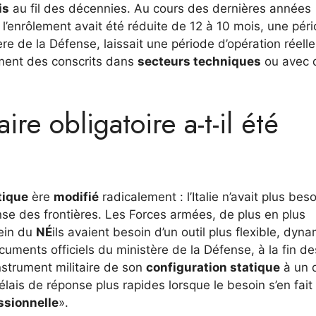
is
au fil des décennies. Au cours des dernières années
 l’enrôlement avait été réduite de 12 à 10 mois, une pér
e de la Défense, laissait une période d’opération réelle
ment des conscrits dans
secteurs techniques
ou avec 
ire obligatoire a-t-il été
tique
ère
modifié
radicalement : l’Italie n’avait plus bes
se des frontières. Les Forces armées, de plus en plus
sein du
NÉ
ils avaient besoin d’un outil plus flexible, dyn
cuments officiels du ministère de la Défense, à la fin de
nstrument militaire de son
configuration statique
à un 
lais de réponse plus rapides lorsque le besoin s’en fait 
ssionnelle
».