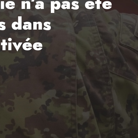
lie n’a pas été
as dans
ctivée