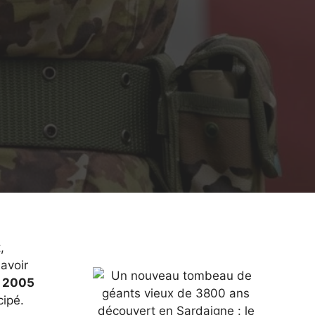
,
avoir
et 2005
cipé.