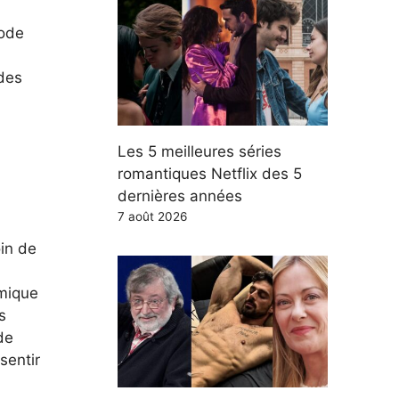
iode
des
Les 5 meilleures séries
romantiques Netflix des 5
dernières années
7 août 2026
oin de
amique
s
de
sentir