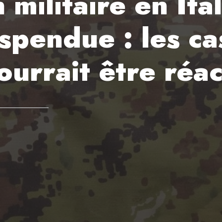
 militaire en Ita
uspendue : les c
ourrait être réa