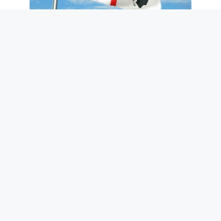
Pourquoi le sarde est une langue
officielle et non un dialecte : son origine
latine et son usage écrit
9 août 2026
Pourquoi tous les câbles USB-C ne sont
pas identiques même s’ils semblent
identiques : quelles caractéristiques
vérifier
9 août 2026