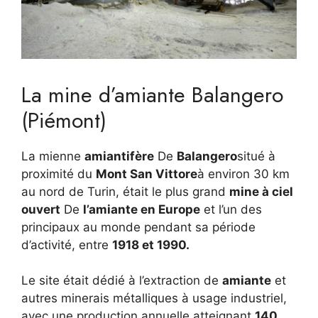
La mine d’amiante Balangero
(Piémont)
La mienne
amiantifère
De
Balangero
situé à
proximité du
Mont San Vittore
à environ 30 km
au nord de Turin, était le plus grand
mine à ciel
ouvert
De
l’amiante en Europe
et l’un des
principaux au monde pendant sa période
d’activité, entre
1918 et 1990.
Le site était dédié à l’extraction de
amiante
et
autres minerais métalliques à usage industriel,
avec une production annuelle atteignant
140