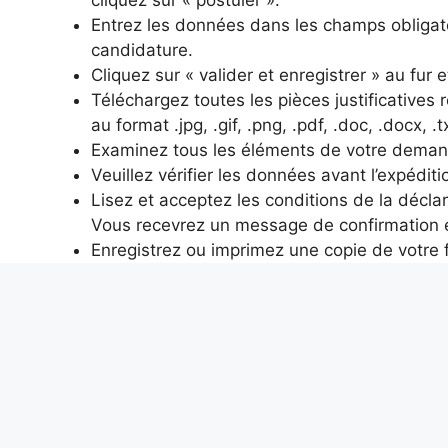
cliquez sur « postuler ».
Entrez les données dans les champs obligatoi
candidature.
Cliquez sur « valider et enregistrer » au fu
Téléchargez toutes les pièces justificatives
au format .jpg, .gif, .png, .pdf, .doc, .docx, .t
Examinez tous les éléments de votre demande 
Veuillez vérifier les données avant l’expéditi
Lisez et acceptez les conditions de la déclar
Vous recevrez un message de confirmation 
Enregistrez ou imprimez une copie de votre f
télécharger ».
La meilleure série Netflix avec les fins les plus choquante
Comment fonctionne l’autotune et comment il modifie la vo
Alexis Tremblay
Aventurier dans l’âme et toujours en quête de l’inéd