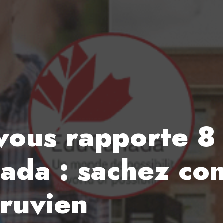
 vous rapporte 8
nada : sachez co
éruvien