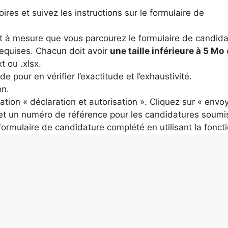
res et suivez les instructions sur le formulaire de
r et à mesure que vous parcourez le formulaire de candida
 requises. Chacun doit avoir
une taille inférieure à 5 Mo
xt ou .xlsx.
pour en vérifier l’exactitude et l’exhaustivité.
on.
ation « déclaration et autorisation ». Cliquez sur « envoy
et un numéro de référence pour les candidatures soumi
ormulaire de candidature complété en utilisant la foncti
s
ix des chanteurs : l’explication technique
it, Alexis est notre regard sur le monde. Avec sa plume acérée et son