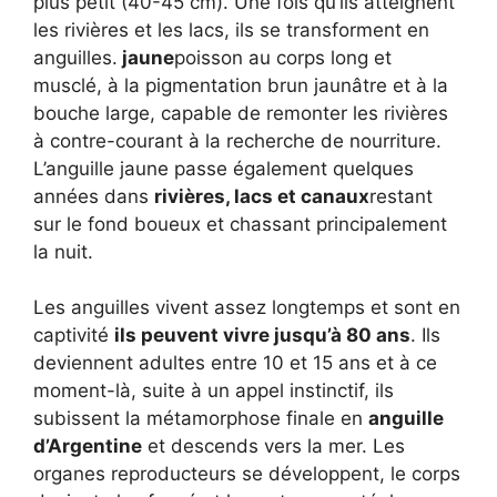
plus petit (40-45 cm). Une fois qu’ils atteignent
les rivières et les lacs, ils se transforment en
anguilles.
jaune
poisson au corps long et
musclé, à la pigmentation brun jaunâtre et à la
bouche large, capable de remonter les rivières
à contre-courant à la recherche de nourriture.
L’anguille jaune passe également quelques
années dans
rivières, lacs et canaux
restant
sur le fond boueux et chassant principalement
la nuit.
Les anguilles vivent assez longtemps et sont en
captivité
ils peuvent vivre jusqu’à 80 ans
. Ils
deviennent adultes entre 10 et 15 ans et à ce
moment-là, suite à un appel instinctif, ils
subissent la métamorphose finale en
anguille
d’Argentine
et descends vers la mer. Les
organes reproducteurs se développent, le corps