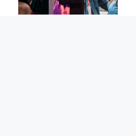
Les 5 meilleures séries romantiques
Netflix des 5 dernières années
7 août 2026
Deuil du Maestro Guccini, Giorgia Meloni
et son amitié avec Michele Morrone, la