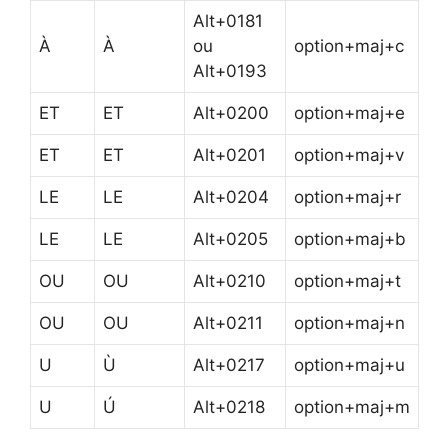
Alt+0181
À
À
ou
option+maj+c
Alt+0193
ET
ET
Alt+0200
option+maj+e
ET
ET
Alt+0201
option+maj+v
LE
LE
Alt+0204
option+maj+r
LE
LE
Alt+0205
option+maj+b
OU
OU
Alt+0210
option+maj+t
OU
OU
Alt+0211
option+maj+n
U
Ù
Alt+0217
option+maj+u
U
Ú
Alt+0218
option+maj+m