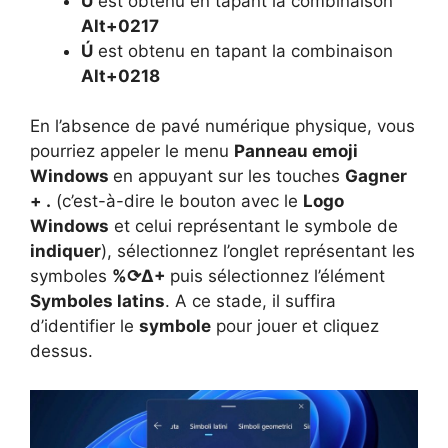
Ù
est obtenu en tapant la combinaison
Alt+0217
Ú
est obtenu en tapant la combinaison
Alt+0218
En l’absence de pavé numérique physique, vous
pourriez appeler le menu
Panneau emoji
Windows
en appuyant sur les touches
Gagner
+ .
(c’est-à-dire le bouton avec le
Logo
Windows
et celui représentant le symbole de
indiquer
), sélectionnez l’onglet représentant les
symboles
%⟳Δ+
puis sélectionnez l’élément
Symboles latins
. A ce stade, il suffira
d’identifier le
symbole
pour jouer et cliquez
dessus.