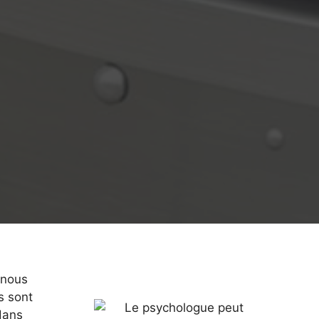
 nous
s sont
dans