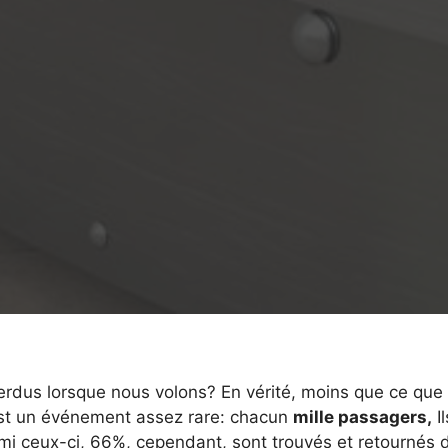
perdus lorsque nous volons? En vérité, moins que ce que
est un événement assez rare: chacun
mille passagers,
Il
rmi ceux-ci, 66%, cependant, sont trouvés et retournés 