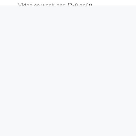
Video ce week-end (7-9 août)
7 août 2026
Un crapaud fossile inconnu, vivant il y a
entre 45 000 et 11 000 ans, a émergé
des fosses de goudron de La Brea
7 août 2026