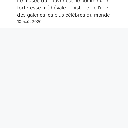
Le musée du Louvre est né comme une
forteresse médiévale : l’histoire de l’une
des galeries les plus célèbres du monde
10 août 2026
À quelle vitesse sont créées des
piscines comme celle du Centre
aquatique olympique des Championnats
d’Europe de natation 2026