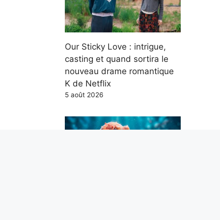
Our Sticky Love : intrigue,
casting et quand sortira le
nouveau drame romantique
K de Netflix
5 août 2026
Les poulpes mangent des
crabes bleus : la recherche