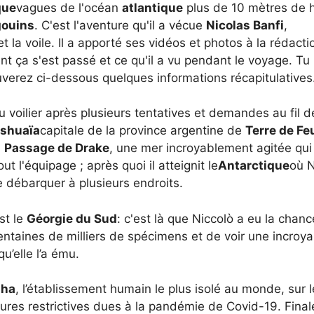
que
vagues de l'océan
atlantique
plus de 10 mètres de h
gouins
. C'est l'aventure qu'il a vécue
Nicolas Banfi
,
 la voile. Il a apporté ses vidéos et photos à la rédacti
t ça s'est passé et ce qu'il a vu pendant le voyage. Tu
verez ci-dessous quelques informations récapitulatives
 voilier après plusieurs tentatives et demandes au fil d
shuaïa
capitale de la province argentine de
Terre de Fe
a
Passage de Drake
, une mer incroyablement agitée qui
 l'équipage ; après quoi il atteignit le
Antarctique
où N
 débarquer à plusieurs endroits.
st le
Géorgie du Sud
: c'est là que Niccolò a eu la chan
ntaines de milliers de spécimens et de voir une incroya
u’elle l’a ému.
nha
, l’établissement humain le plus isolé au monde, sur 
ures restrictives dues à la pandémie de Covid-19. Fina