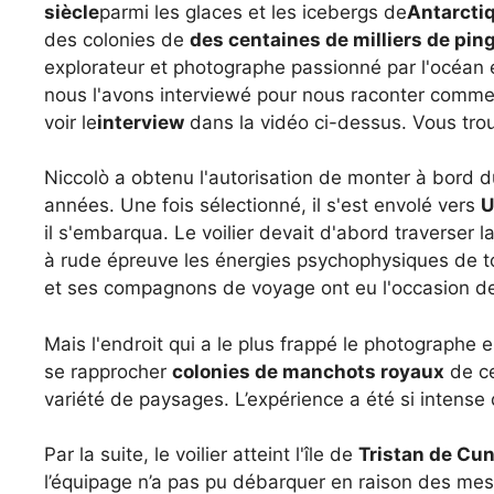
siècle
parmi les glaces et les icebergs de
Antarcti
des colonies de
des centaines de milliers de pin
explorateur et photographe passionné par l'océan et
nous l'avons interviewé pour nous raconter commen
voir le
interview
dans la vidéo ci-dessus. Vous trou
Niccolò a obtenu l'autorisation de monter à bord du
années. Une fois sélectionné, il s'est envolé vers
U
il s'embarqua. Le voilier devait d'abord traverser l
à rude épreuve les énergies psychophysiques de tout
et ses compagnons de voyage ont eu l'occasion de
Mais l'endroit qui a le plus frappé le photographe e
se rapprocher
colonies de manchots royaux
de ce
variété de paysages. L’expérience a été si intense q
Par la suite, le voilier atteint l'île de
Tristan de Cu
l’équipage n’a pas pu débarquer en raison des mes