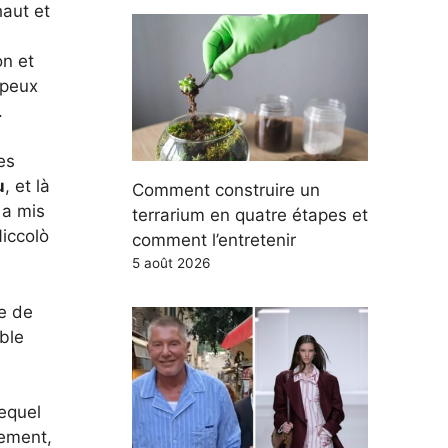
aut et
on et
 peux
.
es
u
, et là
Comment construire un
 a mis
terrarium en quatre étapes et
iccolò
comment l’entretenir
5 août 2026
ce de
ble
lequel
lement,