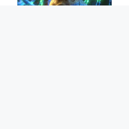
Dans l’ADN humain, il y a 1,1% d’ancêtres
« fantômes » d’il y a plus de 50 000 ans
: l’étude qui le révèle
8 août 2026
Pourquoi il faut un permis pour conduire
et quand il est né : c’est une question de
sécurité